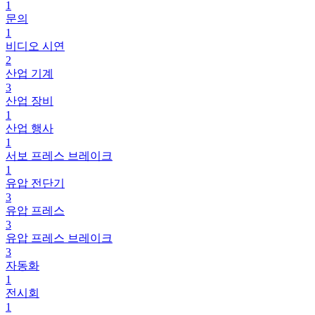
1
문의
1
비디오 시연
2
산업 기계
3
산업 장비
1
산업 행사
1
서보 프레스 브레이크
1
유압 전단기
3
유압 프레스
3
유압 프레스 브레이크
3
자동화
1
전시회
1