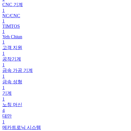
CNC 기계
1
NC/CNC
1
TIMTOS
1
Yeh Chiun
1
고객 지원
1
공작기계
1
금속 가공 기계
1
금속 성형
1
기계
1
노칭 머신
4
대만
1
메카트로닉 시스템